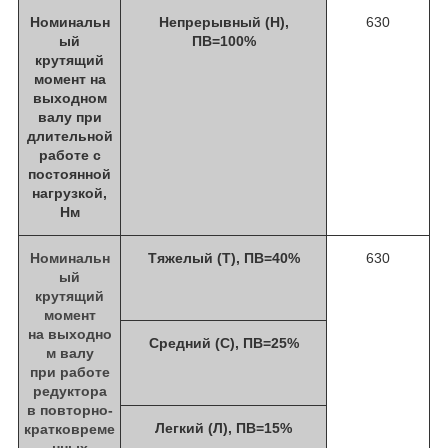
Номинальн
Непрерывный (Н),
630
ый
ПВ=100%
крутящий
момент на
выходном
валу при
длительной
работе с
постоянной
нагрузкой,
Нм
Номинальн
Тяжелый (Т), ПВ=40%
630
ый
крутящий
момент
на выходно
Средний (С), ПВ=25%
м валу
при работе
редуктора
в повторно-
Легкий (Л), ПВ=15%
кратковреме
нных