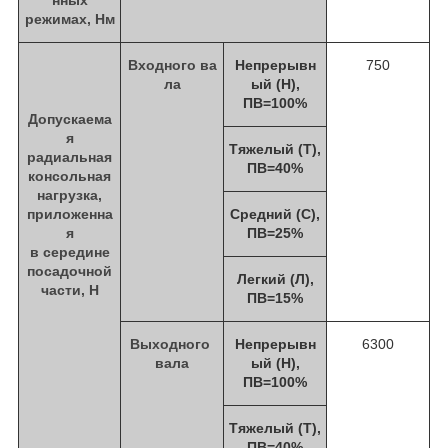
режимах, Hм
Входного ва
Непрерывн
750
ла
ый (Н),
ПВ=100%
Допускаема
я
Тяжелый (Т),
радиальная
ПВ=40%
консольная
нагрузка,
приложенна
Средний (С),
я
ПВ=25%
в середине
посадочной
Легкий (Л),
части, Н
ПВ=15%
Выходного
Непрерывн
6300
вала
ый (Н),
ПВ=100%
Тяжелый (Т),
ПВ=40%