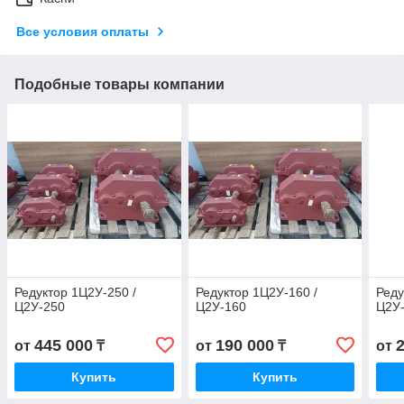
Все условия оплаты
Подобные товары компании
Редуктор 1Ц2У-250 /
Редуктор 1Ц2У-160 /
Реду
Ц2У-250
Ц2У-160
Ц2У
445 000
190 000
от
₸
от
₸
от
Купить
Купить