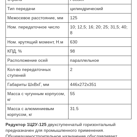
Тип передачи
цилиндрический
Межосевое расстояние, мм
125
Ном. передаточное число
10; 12,5; 16; 20; 25; 31,5; 40;
8
Ном. крутящий момент, Н.м
630
КПД, %
98
Расположение осей
параллельное
Кол-во передаточных
2
ступеней
Габариты ШхВхГ, мм
446х272х351
Масса с чугунным корпусом,
55
кг
Масса с алюминиевым
31.5
корпусом, кг
Редуктор 1Ц2У-125
двухступенчатый горизонтальный
предназначен для промышленного применения.
Общемашиностроительное назначение обуславливает