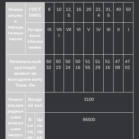
Номин
ГОСТ
8
10
12,
16
20
22,
31,
40
50
альны
50891
5
4
5
е
переда
Устаре
IX
VII
VII
VI
V
IV
III
II
I
точные
вшее
I
числа
обозна
чение
Номинальный
50
50
50
50
51
51
51
47
47
крутящий
32
23
24
16
55
29
16
08
02
момент на
выходном валу
Тном, Нм
Номин
Входн
3100
альная
ой вал
радиал
ьная
В
Ци
86500
консол
ых
ли
ьная
од
нд
нагруз
но
ри