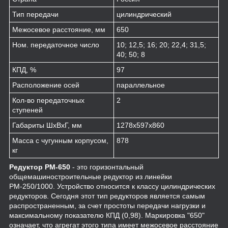
Тип передачи
цилиндрический
Межосевое расстояние, мм
650
Ном. передаточное число
10; 12,5; 16; 20; 22,4; 31,5;
40; 50; 8
КПД, %
97
Расположение осей
параллельное
Кол-во передаточных
2
ступеней
Габариты ШхВхГ, мм
1278х597х860
Масса с чугунным корпусом,
878
кг
Редуктор РМ-650
- это горизонтальный
общемашиностроительные редуктор из линейки
РМ-250/1000. Устройство относится к классу цилиндрических
редукторов. Сегодня этот тип редукторов является самым
распространенным, за счет простоты передачи нагрузки и
максимальному показателю КПД (0,98). Маркировка "650"
означает, что агрегат этого типа имеет межосевое расстояние