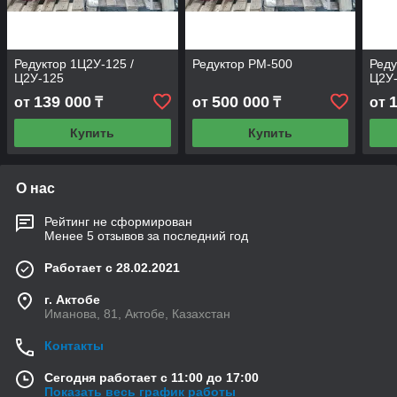
Редуктор 1Ц2У-125 /
Редуктор РМ-500
Реду
Ц2У-125
Ц2У
139 000
500 000
от
₸
от
₸
от
Купить
Купить
О нас
Рейтинг не сформирован
Менее 5 отзывов за последний год
Работает с 28.02.2021
г. Актобе
Иманова, 81, Актобе, Казахстан
Контакты
Сегодня работает с 11:00 до 17:00
Показать весь график работы