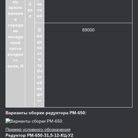
ка,
й
че
прило
ва
ск
женная
л
ий
в
середи
В
89000
не
ви
посадо
де
чной
ча
части
ст
входно
и
го
зу
вала, Н
бч
ат
ой
му
фт
ы
Варианты сборки редуктора РМ-650:
Пример условного обозначения
Редуктор РМ-650-31,5-12-КЦ-У2