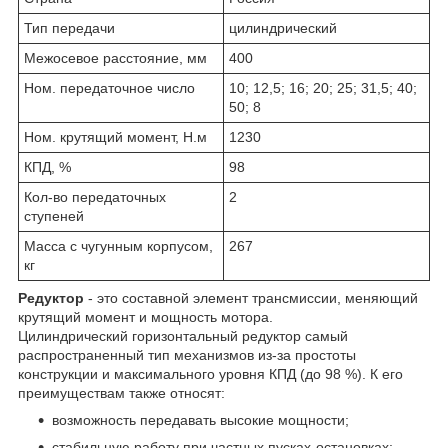
Тип передачи
цилиндрический
Межосевое расстояние, мм
400
Ном. передаточное число
10; 12,5; 16; 20; 25; 31,5; 40;
50; 8
Ном. крутящий момент, Н.м
1230
КПД, %
98
Кол-во передаточных
2
ступеней
Масса с чугунным корпусом,
267
кг
Редуктор
- это составной элемент трансмиссии, меняющий
крутящий момент и мощность мотора.
Цилиндрический горизонтальный редуктор самый
распространенный тип механизмов из-за простоты
конструкции и максимального уровня КПД (до 98 %). К его
преимуществам также относят:
возможность передавать высокие мощности;
стабильную работу при частных пусках-остановках;