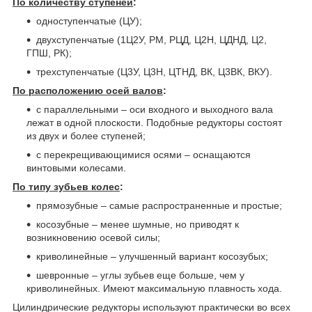
По количеству ступеней
:
одноступенчатые (ЦУ);
двухступенчатые (1Ц2У, РМ, РЦД, Ц2Н, ЦДНД, Ц2,
ГПШ, РК);
трехступенчатые (Ц3У, Ц3Н, ЦТНД, ВК, Ц3ВК, ВКУ).
По расположению осей валов
:
с параллельными – оси входного и выходного вала
лежат в одной плоскости. Подобные редукторы состоят
из двух и более ступеней;
с перекрещивающимися осями – оснащаются
винтовыми колесами.
По типу зубьев колес
:
прямозубные – самые распространенные и простые;
косозубные – менее шумные, но приводят к
возникновению осевой силы;
криволинейные – улучшенный вариант косозубых;
шевронные – углы зубьев еще больше, чем у
криволинейных. Имеют максимальную плавность хода.
Цилиндрические редукторы используют практически во всех