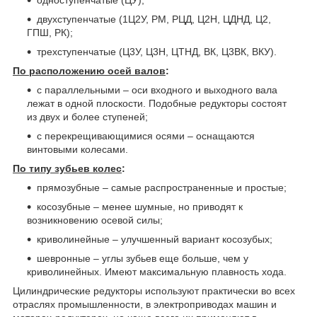
двухступенчатые (1Ц2У, РМ, РЦД, Ц2Н, ЦДНД, Ц2,
ГПШ, РК);
трехступенчатые (Ц3У, Ц3Н, ЦТНД, ВК, Ц3ВК, ВКУ).
По расположению осей валов
:
с параллельными – оси входного и выходного вала
лежат в одной плоскости. Подобные редукторы состоят
из двух и более ступеней;
с перекрещивающимися осями – оснащаются
винтовыми колесами.
По типу зубьев колес
:
прямозубные – самые распространенные и простые;
косозубные – менее шумные, но приводят к
возникновению осевой силы;
криволинейные – улучшенный вариант косозубых;
шевронные – углы зубьев еще больше, чем у
криволинейных. Имеют максимальную плавность хода.
Цилиндрические редукторы используют практически во всех
отраслях промышленности, в электроприводах машин и