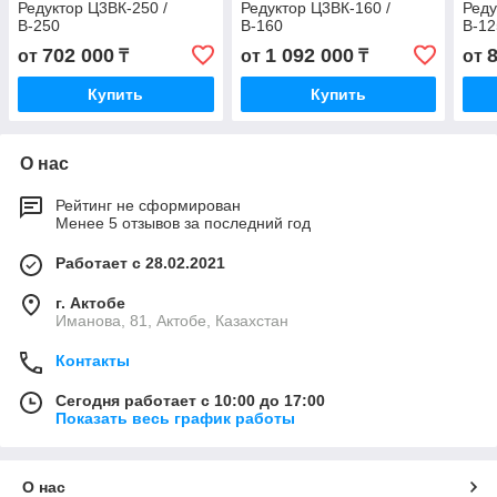
Редуктор Ц3ВК-250 /
Редуктор Ц3ВК-160 /
Реду
В-250
В-160
В-12
702 000
1 092 000
от
₸
от
₸
от
Купить
Купить
О нас
Рейтинг не сформирован
Менее 5 отзывов за последний год
Работает с 28.02.2021
г. Актобе
Иманова, 81, Актобе, Казахстан
Контакты
Сегодня работает с 10:00 до 17:00
Показать весь график работы
О нас