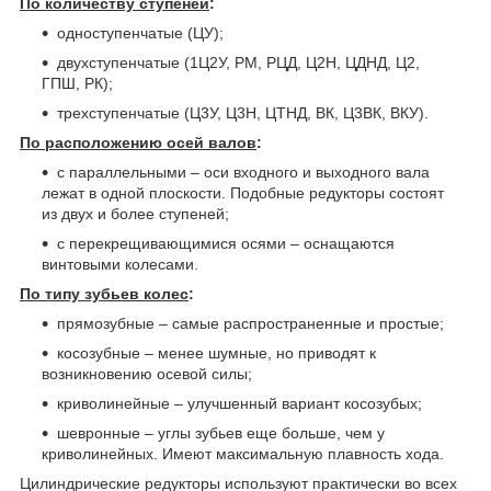
По количеству ступеней
:
одноступенчатые (ЦУ);
двухступенчатые (1Ц2У, РМ, РЦД, Ц2Н, ЦДНД, Ц2,
ГПШ, РК);
трехступенчатые (Ц3У, Ц3Н, ЦТНД, ВК, Ц3ВК, ВКУ).
По расположению осей валов
:
с параллельными – оси входного и выходного вала
лежат в одной плоскости. Подобные редукторы состоят
из двух и более ступеней;
с перекрещивающимися осями – оснащаются
винтовыми колесами.
По типу зубьев колес
:
прямозубные – самые распространенные и простые;
косозубные – менее шумные, но приводят к
возникновению осевой силы;
криволинейные – улучшенный вариант косозубых;
шевронные – углы зубьев еще больше, чем у
криволинейных. Имеют максимальную плавность хода.
Цилиндрические редукторы используют практически во всех