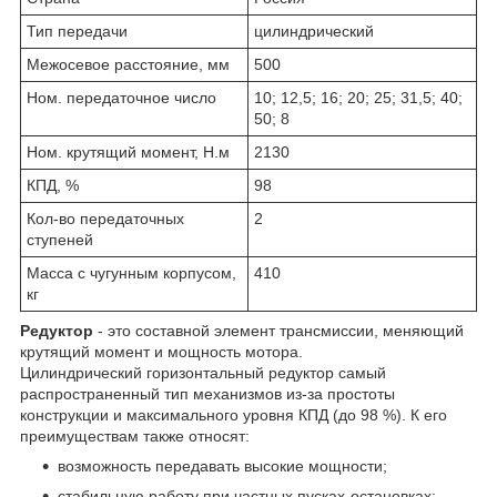
Тип передачи
цилиндрический
Межосевое расстояние, мм
500
Ном. передаточное число
10; 12,5; 16; 20; 25; 31,5; 40;
50; 8
Ном. крутящий момент, Н.м
2130
КПД, %
98
Кол-во передаточных
2
ступеней
Масса с чугунным корпусом,
410
кг
Редуктор
- это составной элемент трансмиссии, меняющий
крутящий момент и мощность мотора.
Цилиндрический горизонтальный редуктор самый
распространенный тип механизмов из-за простоты
конструкции и максимального уровня КПД (до 98 %). К его
преимуществам также относят:
возможность передавать высокие мощности;
стабильную работу при частных пусках-остановках;