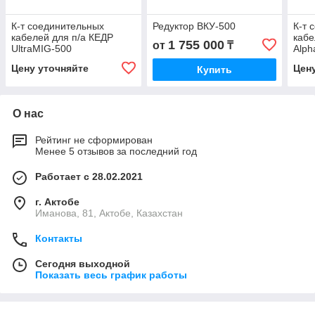
К-т соединительных
Редуктор ВКУ-500
К-т 
кабелей для п/а КЕДР
кабе
1 755 000
от
₸
UltraMIG-500
Alph
Alph
Цену уточняйте
Цен
Купить
О нас
Рейтинг не сформирован
Менее 5 отзывов за последний год
Работает с 28.02.2021
г. Актобе
Иманова, 81, Актобе, Казахстан
Контакты
Сегодня выходной
Показать весь график работы