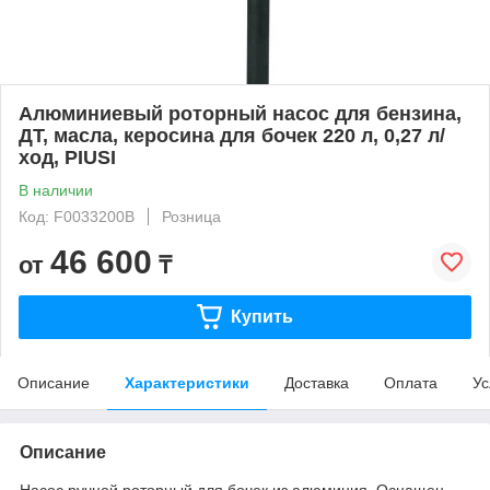
Алюминиевый роторный насос для бензина,
ДТ, масла, керосина для бочек 220 л, 0,27 л/
ход, PIUSI
В наличии
Код: F0033200B
Розница
46 600
от
₸
Купить
Описание
Характеристики
Доставка
Оплата
Ус
Описание
Насос ручной роторный для бочек из алюминия. Оснащен