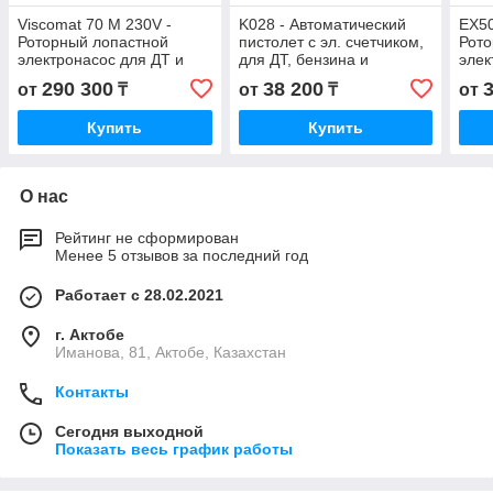
Viscomat 70 M 230V -
K028 - Автоматический
EX50
Роторный лопастной
пистолет с эл. счетчиком,
Рото
электронасос для ДТ и
для ДТ, бензина и
элек
масла до 500 сСт, 25 л/
керосина, 3/4" BSP, 60 л/
бенз
290 300
38 200
от
₸
от
₸
от
мин, PIUSI
мин
кабе
Купить
Купить
О нас
Рейтинг не сформирован
Менее 5 отзывов за последний год
Работает с 28.02.2021
г. Актобе
Иманова, 81, Актобе, Казахстан
Контакты
Сегодня выходной
Показать весь график работы