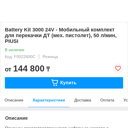
Battery Kit 3000 24V - Мобильный комплект
для перекачки ДТ (мех. пистолет), 50 л/мин,
PIUSI
В наличии
Код: F0022600C
Розница
144 800
от
₸
Купить
Описание
Характеристики
Доставка
Оплата
Ус
Описание
Оснащен самозаправляющимся шиберным насосом с