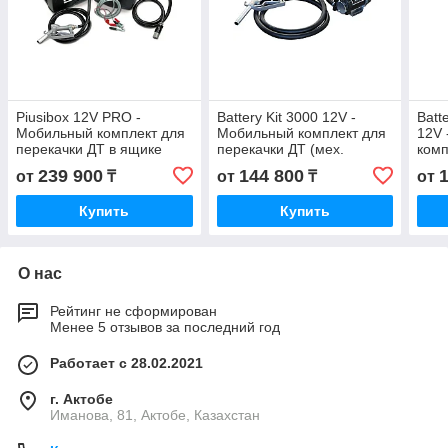
Piusibox 12V PRO -
Battery Kit 3000 12V -
Batt
Мобильный комплект для
Мобильный комплект для
12V 
перекачки ДТ в ящике
перекачки ДТ (мех.
комп
(мех. пист., фильтр), 43 л/
пистолет), 50 л/мин, PIUSI
ДТ (
239 900
144 800
от
₸
от
₸
от
мин
мин,
Купить
Купить
О нас
Рейтинг не сформирован
Менее 5 отзывов за последний год
Работает с 28.02.2021
г. Актобе
Иманова, 81, Актобе, Казахстан