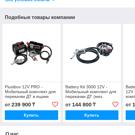
Подобные товары компании
Piusibox 12V PRO -
Battery Kit 3000 12V -
Batt
Мобильный комплект для
Мобильный комплект для
12V 
перекачки ДТ в ящике
перекачки ДТ (мех.
комп
(мех. пист., фильтр), 43 л/
пистолет), 50 л/мин, PIUSI
ДТ (
239 900
144 800
от
₸
от
₸
от
мин
мин,
Купить
Купить
О нас