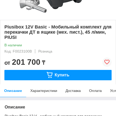
Piusibox 12V Basic - Мобильный комплект для
перекачки ДТ в ящике (мех. пист.), 45 л/мин,
PIUSI
В наличии
Код: F0023100B
Розница
201 700
от
₸
Купить
Описание
Характеристики
Доставка
Оплата
Усл
Описание
Piusibox Basic 12 V - мобильный комплект для перекачки