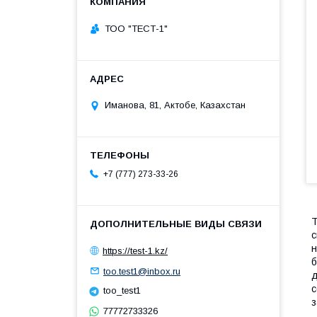
ТОО "ТЕСТ-1"
Иманова, 81, Актобе, Казахстан
+7 (777) 273-33-26
Т
с
н
https://test-1.kz/
б
too.test1@inbox.ru
д
с
too_test1
з
77772733326