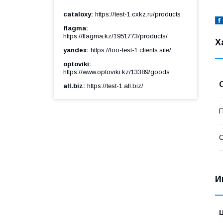
cataloxy
https://test-1.cxkz.ru/products
flagma
https://flagma.kz/1951773/products/
Х
yandex
https://too-test-1.clients.site/
optoviki
https://www.optoviki.kz/13389/goods
all.biz
https://test-1.all.biz/
П
С
И