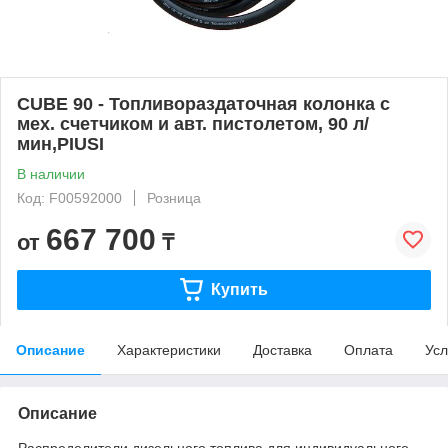
CUBE 90 - Топливораздаточная колонка с
мех. счетчиком и авт. пистолетом, 90 л/
мин,PIUSI
В наличии
Код: F00592000
Розница
667 700
от
₸
Купить
Описание
Характеристики
Доставка
Оплата
Усл
Описание
Распределители дизельного топлива для индивидуального