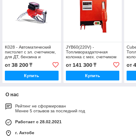
K028 - Автоматический
JYB60(220V) -
Cube
пистолет с эл. счетчиком,
Топливораздаточная
Топл
для ДТ, бензина и
колонка с мех. счетчиком
коло
керосина, 3/4" BSP, 60 л/
и авт. пистолетом
и ав
38 200
141 300
от
₸
от
₸
от
мин
мин,
Купить
Купить
О нас
Рейтинг не сформирован
Менее 5 отзывов за последний год
Работает с 28.02.2021
г. Актобе