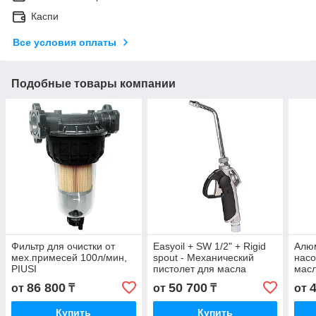
Каспи
Все условия оплаты
Подобные товары компании
Фильтр для очистки от
Easyoil + SW 1/2" + Rigid
Алю
мех.примесей 100л/мин,
spout - Механический
насо
PIUSI
пистолет для масла
масл
(жесткий носик+пов.
боче
86 800
50 700
от
₸
от
₸
от
муфта), PIUSI
PIUS
Купить
Купить