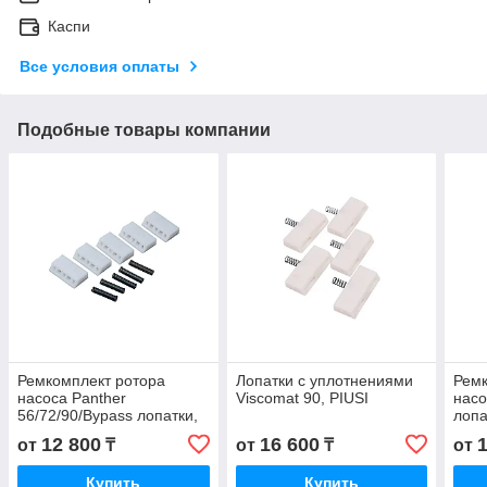
Каспи
Все условия оплаты
Подобные товары компании
Ремкомплект ротора
Лопатки с уплотнениями
Ремк
насоса Panther
Viscomat 90, PIUSI
насо
56/72/90/Bypass лопатки,
лопа
PIUSI
12 800
16 600
от
₸
от
₸
от
Купить
Купить