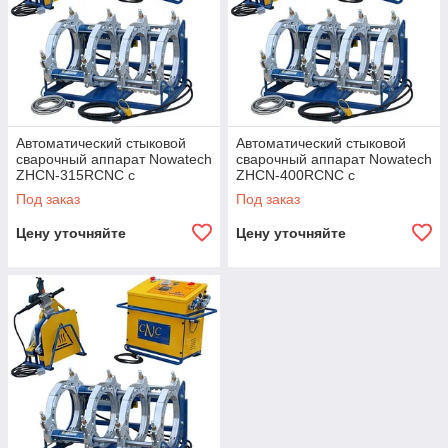
рабочее положение сопровождается визуальным и
звуковым сигналом.
Возможность печати протоколов непосредственно на
объекте или передачи данных на ПК.
Программное обеспечение для связи с компьютером
и печати протоколов сварки входит в комплект
поставки.
Автоматический стыковой
Автоматический стыковой
USB-порт позволяет экспортировать протоколы
сварочный аппарат Nowatech
сварочный аппарат Nowatech
ZHCN-315RCNC с
ZHCN-400RCNC с
сварки на флэш-карту.
регистратором параметров
регистратором параметров
Под заказ
Под заказ
сварки
сварки
Цену уточняйте
Цену уточняйте