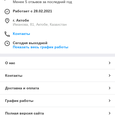
Менее 5 отзывов за последний год
Аппарат может быть оснащен угловыми редукционными
вкладышами, что позволяет сваривать сегментные отводы
Работает с 28.02.2021
(15° или 22,5°) непосредственно на строительной площадке,
без использования дополнительного оборудования.
г. Актобе
Иманова, 81, Актобе, Казахстан
Контакты
Сегодня выходной
Показать весь график работы
О нас
Контакты
Доставка и оплата
График работы
Полная версия сайта