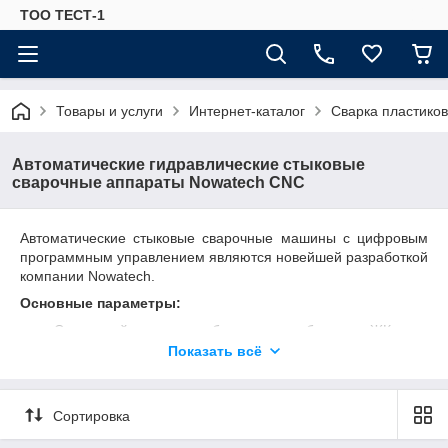
ТОО ТЕСТ-1
Товары и услуги
Интернет-каталог
Сварка пластиков
Автоматические гидравлические стыковые
сварочные аппараты Nowatech CNC
Автоматические стыковые сварочные машины с цифровым
программным управлением являются новейшей разработкой
компании Nowatech.
Основные параметры:
Сварочный процесс отображается на большом ЖК-
экране.
Показать всё
Регистрация и хранение во внутренней памяти 4000
протоколов сварки.
Сортировка
Автоматический контроль показателей давления,
времени и позиционирования зажимов.