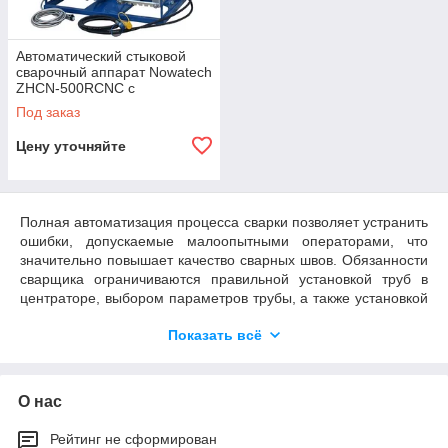
Автоматический стыковой
сварочный аппарат Nowatech
ZHCN-500RCNC с
регистратором параметров
Под заказ
сварки
Цену уточняйте
Полная автоматизация процесса сварки позволяет устранить
ошибки, допускаемые малоопытными операторами, что
значительно повышает качество сварных швов. Обязанности
сварщика ограничиваются правильной установкой труб в
центраторе, выбором параметров трубы, а также установкой
и извлечением торцевателя и нагревательной плиты по
Показать всё
соответствующему сигналу с блока управления.
Система регулирует давление, проверяет расположение
зажимов и осуществляет сварочный процесс согласно
О нас
технологическим требованиям, отслеживая все параметры в
реальном времени. Аппараты просты и понятны в
управлении.
Рейтинг не сформирован