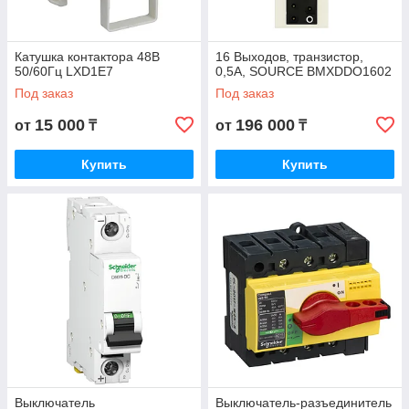
Катушка контактора 48В
16 Выходов, транзистор,
50/60Гц LXD1E7
0,5А, SOURCE BMXDDO1602
Под заказ
Под заказ
15 000
196 000
от
₸
от
₸
Купить
Купить
Выключатель
Выключатель-разъединитель