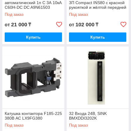
автоматический 1п C 3А 10кА
3П Compact INS80 с красной
C60H-DC DC A9N61503
рукояткой и жёлтой передней
панелью 28920
Под заказ
Под заказ
21 000
102 000
от
₸
от
₸
Купить
Купить
Катушка контактора F185-225
32 Входа 24В, SINK
380В AC LX9FG380
BMXDDI3202K
Под заказ
Под заказ