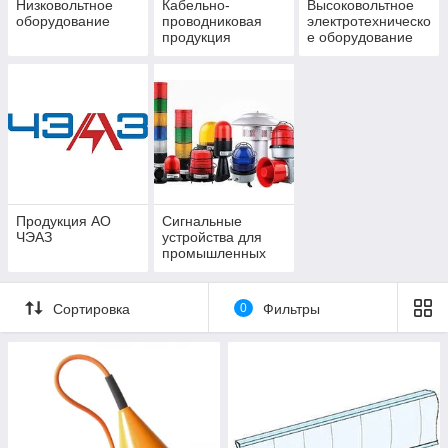
Низковольтное
Кабельно-
Высоковольтное
оборудование
проводниковая
электротехническо
продукция
е оборудование
Продукция АО
Cигнальные
ЧЭАЗ
устройства для
промышленных
целей
Сортировка
0
Фильтры