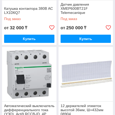
Датчик давления
Катушка контактора 380В AC
XMEP600BT21F
LX1D6Q7
Telemecanique
Под заказ
Под заказ
32 000
250 000
от
₸
от
₸
Купить
Купить
Автоматический выключатель
12 держателей этикеток
дифференциального тока
высотой 36мм, Ш=432мм
(УЗО), Acti9 RCCB-ID, 4P,
08904