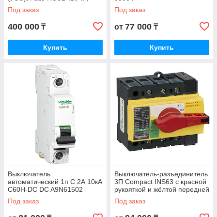
125A, тип переменного тока,
Под заказ
Под заказ
30 мА
400 000
77 000
₸
от
₸
Купить
Купить
Выключатель
Выключатель-разъединитель
автоматический 1п C 2А 10кА
3П Compact INS63 с красной
C60H-DC DC A9N61502
рукояткой и жёлтой передней
панелью 28918
Под заказ
Под заказ