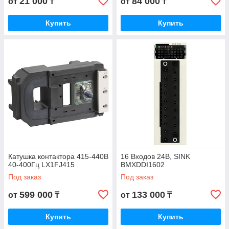
21 000
84 000
от
₸
от
₸
Купить
Купить
Катушка контактора 415-440В
16 Входов 24В, SINK
40-400Гц LX1FJ415
BMXDDI1602
Под заказ
Под заказ
599 000
133 000
от
₸
от
₸
Купить
Купить