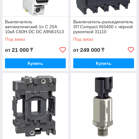
Выключатель
Выключатель-разъединитель
автоматический 1п C 25А
3П Compact INS400 с чёрной
10кА C60H-DC DC A9N61513
рукояткой 31110
Под заказ
Под заказ
21 000
249 000
от
₸
от
₸
Купить
Купить