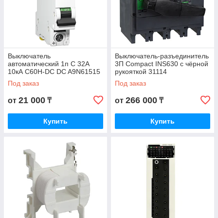
Выключатель
Выключатель-разъединитель
автоматический 1п C 32А
3П Compact INS630 с чёрной
10кА C60H-DC DC A9N61515
рукояткой 31114
Под заказ
Под заказ
21 000
266 000
от
₸
от
₸
Купить
Купить