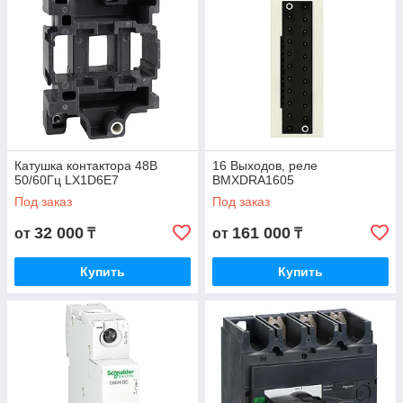
Катушка контактора 48В
16 Выходов, реле
50/60Гц LX1D6E7
BMXDRA1605
Под заказ
Под заказ
32 000
161 000
от
₸
от
₸
Купить
Купить