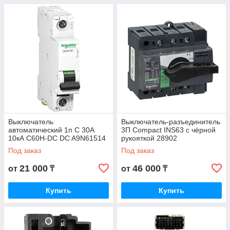
Выключатель
Выключатель-разъединитель
автоматический 1п C 30А
3П Compact INS63 с чёрной
10кА C60H-DC DC A9N61514
рукояткой 28902
Под заказ
Под заказ
21 000
46 000
от
₸
от
₸
Купить
Купить